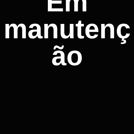
Em
manutenç
ão